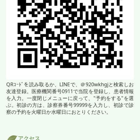
QRｺｰﾄﾞを読み取るか、LINEで、＠920wkhgjと検索しお
友達登録
。
医療機関番号0911で
当院
を登録し、
患者情報
を入力。
一度閉じメニューに戻って、"予約をす
る"を選
ぶ。初診の方は、診察券番号99999を入力し、初診で診
察の予約を火曜日か水曜日におとりください。
アクセス